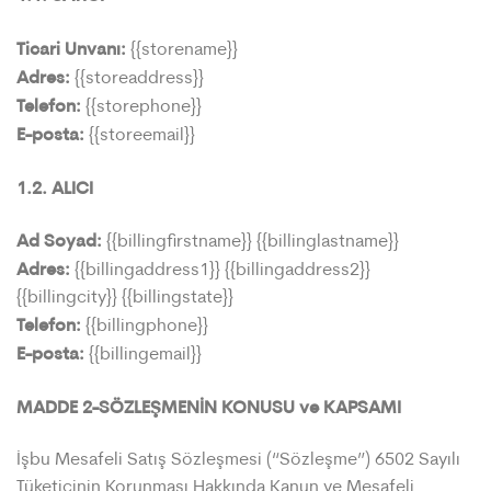
Ticari Unvanı:
{{storename}}
Adres:
{{storeaddress}}
Telefon:
{{storephone}}
E-posta:
{{storeemail}}
1.2. ALICI
Ad Soyad:
{{billingfirstname}} {{billinglastname}}
Adres:
{{billingaddress1}} {{billingaddress2}}
{{billingcity}} {{billingstate}}
Telefon:
{{billingphone}}
E-posta:
{{billingemail}}
MADDE 2-SÖZLEŞMENİN KONUSU ve KAPSAMI
İşbu Mesafeli Satış Sözleşmesi (“Sözleşme”) 6502 Sayılı
Tüketicinin Korunması Hakkında Kanun ve Mesafeli