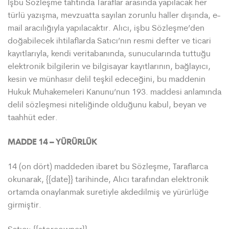
İşbu Sözleşme tahtında Taraflar arasında yapılacak her
türlü yazışma, mevzuatta sayılan zorunlu haller dışında, e-
mail aracılığıyla yapılacaktır. Alıcı, işbu Sözleşme’den
doğabilecek ihtilaflarda Satıcı’nın resmi defter ve ticari
kayıtlarıyla, kendi veritabanında, sunucularında tuttuğu
elektronik bilgilerin ve bilgisayar kayıtlarının, bağlayıcı,
kesin ve münhasır delil teşkil edeceğini, bu maddenin
Hukuk Muhakemeleri Kanunu’nun 193. maddesi anlamında
delil sözleşmesi niteliğinde olduğunu kabul, beyan ve
taahhüt eder.
MADDE 14 – YÜRÜRLÜK
14 (on dört) maddeden ibaret bu Sözleşme, Taraflarca
okunarak, {{date}} tarihinde, Alıcı tarafından elektronik
ortamda onaylanmak suretiyle akdedilmiş ve yürürlüğe
girmiştir.
Satıcı: {{storeowner}}