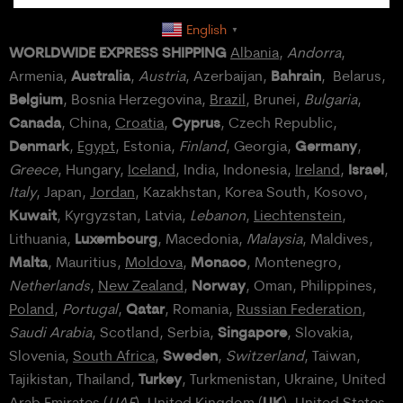
English
▼
WORLDWIDE EXPRESS SHIPPING
Albania
,
Andorra
,
Australia
Bahrain
Armenia,
,
Austria
, Azerbaijan,
, Belarus,
Belgium
, Bosnia Herzegovina,
Brazil
, Brunei,
Bulgaria
,
Canada
Cyprus
, China,
Croatia
,
, Czech Republic,
Denmark
Germany
,
Egypt
, Estonia,
Finland
, Georgia,
,
Israel
Greece
, Hungary,
Iceland
, India, Indonesia,
Ireland
,
,
Italy
, Japan,
Jordan
, Kazakhstan, Korea South, Kosovo,
Kuwait
, Kyrgyzstan, Latvia,
Lebanon
,
Liechtenstein
,
Luxembourg
Lithuania,
, Macedonia,
Malaysia
, Maldives,
Malta
Monaco
, Mauritius,
Moldova
,
, Montenegro,
Norway
Netherlands
,
New Zealand
,
, Oman, Philippines,
Qatar
Poland
,
Portugal
,
, Romania,
Russian Federation
,
Singapore
Saudi Arabia
, Scotland, Serbia,
, Slovakia,
Sweden
Slovenia,
South Africa
,
,
Switzerland
, Taiwan,
Turkey
Tajikistan, Thailand,
, Turkmenistan, Ukraine, United
UK
Arab Emirates (
UAE
), United Kingdom (
), United States