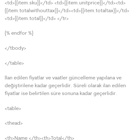
<td>{{item.sku}}</td> <td>{{item.unitprice}}</td><td>
{{item.totalwithouttax}}</td><td>{{item.totaltax}}</td>
<td>{{item.total}}</td> </tr>
{% endfor %}
</tbody>
</table>
İlan edilen fiyatlar ve vaatler güncelleme yapılana ve
değiştirilene kadar geçerlidir. Süreli olarak ilan edilen
fiyatlar ise belirtilen süre sonuna kadar geçerlidir.
<table>
<thead>
<th>Name </th><th>Total</th>