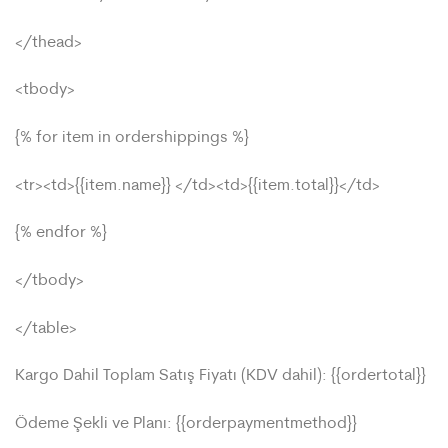
</thead>
<tbody>
{% for item in ordershippings %}
<tr><td>{{item.name}} </td><td>{{item.total}}</td>
{% endfor %}
</tbody>
</table>
Kargo Dahil Toplam Satış Fiyatı (KDV dahil): {{ordertotal}}
Ödeme Şekli ve Planı: {{orderpaymentmethod}}