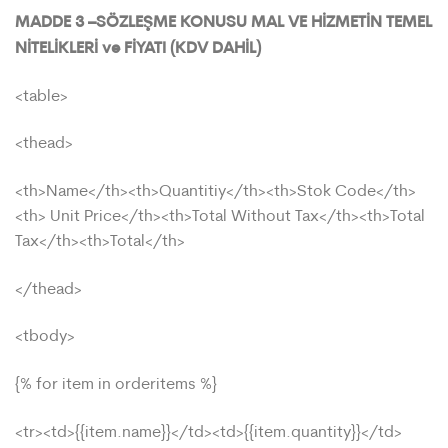
MADDE 3 –SÖZLEŞME KONUSU MAL VE HİZMETİN TEMEL
NİTELİKLERİ ve FİYATI (KDV DAHİL)
<table>
<thead>
<th>Name</th><th>Quantitiy</th><th>Stok Code</th>
<th> Unit Price</th><th>Total Without Tax</th><th>Total
Tax</th><th>Total</th>
</thead>
<tbody>
{% for item in orderitems %}
<tr><td>{{item.name}}</td><td>{{item.quantity}}</td>